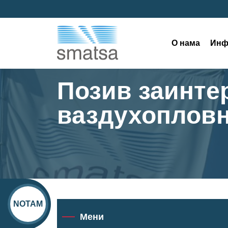
О нама
Инф
Позив заинте
ваздухопловн
NOTAM
Мени