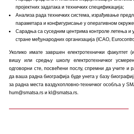
пројектних задатака и техничких спецификација;
Анализа рада техничких система, израђивање предл
параметара и конфигурисање у оперативном окруже
Сарадња са суседним центрима контроле летења и 
стране међународних организација (ICAO, Eurocontro
Уколико имате завршен електротехнички факултет (и
вишу или средњу школу електротехничког усмерења
одговорни сте, посвећени послу, спремни да учите и
да ваша радна биографија буде унета у базу биографи
за радна места ваздухопловно-техничког особља у SM
hum@smatsa.rs и kl@smatsa.rs.