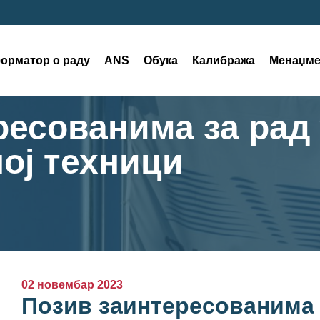
орматор о раду
ANS
Обука
Калибража
Менаџме
ресованима за рад 
ој техници
02 новембар 2023
Позив заинтересованима 