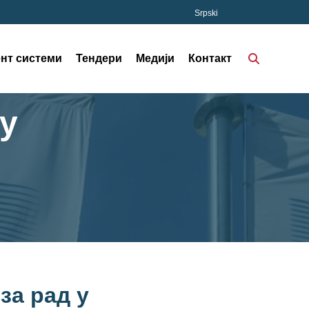
Srpski
нт системи
Тендери
Медији
Контакт
у
за рад у