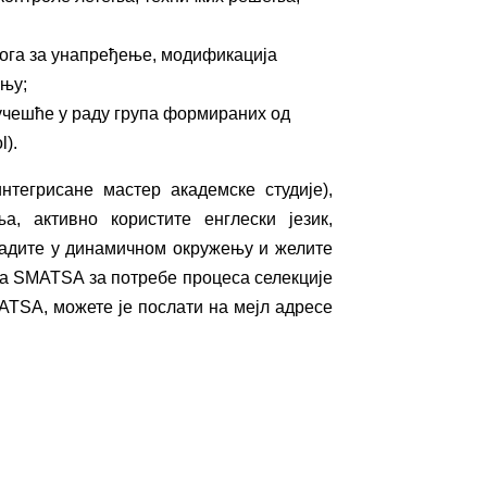
ога за унапређење, модификација
њу;
учешће у раду група формираних од
l).
нтегрисане мастер академске студије),
, активно користите енглески језик,
 радите у динамичном окружењу и желите
ја SMATSA за потребе процеса селекције
ATSA, можете је послати на мејл адресе