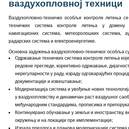
ваздухопловној техници
Ваздухопловно-техничко особље контроле летења с
техничких система контроле летења у домену т
навигационих система, метеоролошких система, а
радарских система и електроенергетике.
Основна задужења ваздухопловно-техничког особља су
Одржавање техничких система контроле летења које
редовне прегледе, корективно одржавање, дијагност
нерегуларности у раду, израду одговарајућих процед
документације и извештавање;
Модернизација система и увођење нових технологија
у ваздухопловству и динамичан раст ваздушног сао
међународним стандардима, прописима и препорук
Континуирано обучавање у земљи и иностранству, в
окружењу и на локацији пре имплементације;
Израда предлога и планова модернизације система 