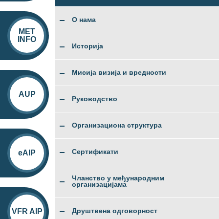
О нама
MET
INFO
Историја
Мисија визија и вредности
AUP
Руководство
Организациона структура
Сертификати
eAIP
Чланство у међународним
организацијама
Друштвена одговорност
VFR AIP