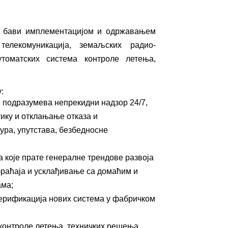
е бави имплементацијом и одржавањем
елекомуникација, земаљских радио-
утоматских система контроле летења,
:
 подразумева непрекидни надзор 24/7,
ику и отклањање отказа и
ура, упутстава, безбедносне
 које прате генералне трендове развоја
браћаја и усклађивање са домаћим и
ама;
ерификација нових система у фабричком
контроле летења, техничких решења,