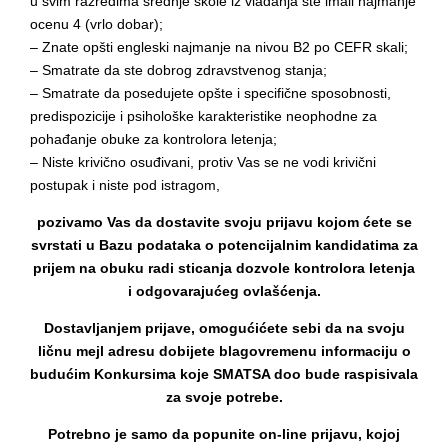
u svim razredima srednje škole iz vladanja ste imali najmanje
ocenu 4 (vrlo dobar);
– Znate opšti engleski najmanje na nivou B2 po CEFR skali;
– Smatrate da ste dobrog zdravstvenog stanja;
– Smatrate da posedujete opšte i specifične sposobnosti,
predispozicije i psihološke karakteristike neophodne za
pohađanje obuke za kontrolora letenja;
– Niste krivično osuđivani, protiv Vas se ne vodi krivični
postupak i niste pod istragom,
pozivamo Vas da dostavite svoju prijavu kojom ćete se
svrstati u Bazu podataka o potencijalnim kandidatima za
prijem na obuku radi sticanja dozvole kontrolora letenja
i
odgovarajućeg ovlašćenja.
Dostavljanjem prijave, omogućićete sebi da na svoju
ličnu mejl adresu dobijete blagovremenu informaciju o
budućim Konkursima koje SMATSA doo bude raspisivala
za svoje potrebe.
Potrebno je samo da popunite on-line prijavu, kojoj